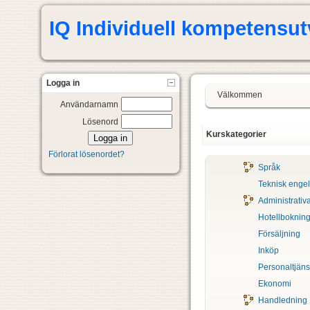
IQ Individuell kompetensu
Logga in
Välkommen
Användarnamn
Lösenord
Kurskategorier
Förlorat lösenordet?
Språk
Teknisk enge
Administrativa
Hotellboknin
Försäljning
Inköp
Personaltjäns
Ekonomi
Handledning