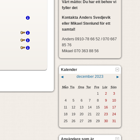
Vårt måtto: Du har ett behov vi
fyller det
Kontakta Anders Svedjevik
eller Mikael Stenlund för ett
samtal!
Anders 0910-78 66 52 / 070 667
85 76
Mikael 070 363 88 56
Kalender
december 2023
◀
▶
Mån
Tis
Ons
Tor
Fre
Lör
Sön
1
2
3
4
5
6
7
8
9
10
11
12
13
14
15
16
17
18
19
20
21
22
23
24
25
26
27
28
29
30
31
Användare som är