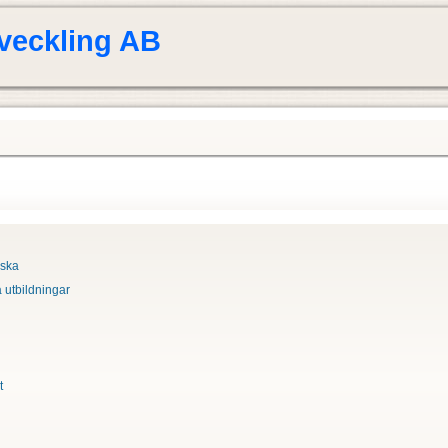
tveckling AB
lska
 utbildningar
g
t