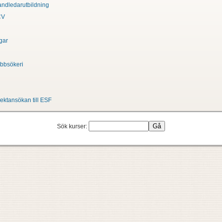
andledarutbildning
CV
gar
jobbsökeri
n projektansökan till ESF
Sök kurser: