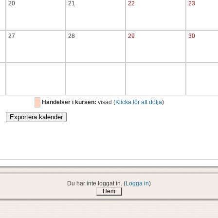
20
21
22
23
27
28
29
30
Händelser i kursen:
visad (
Klicka för att dölja
)
Du har inte loggat in. (
Logga in
)
Hem