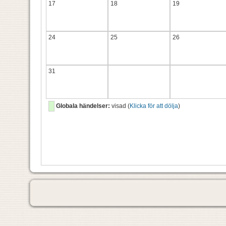
17
18
19
24
25
26
31
Globala händelser:
visad (
Klicka för att dölja
)