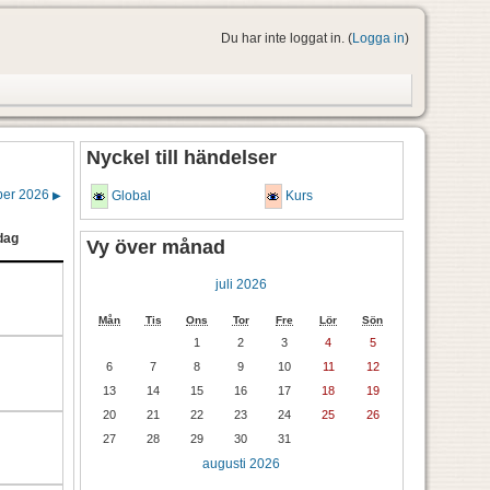
Du har inte loggat in. (
Logga in
)
Nyckel till händelser
ber 2026
Global
Kurs
▶
dag
Vy över månad
juli 2026
Mån
Tis
Ons
Tor
Fre
Lör
Sön
1
2
3
4
5
6
7
8
9
10
11
12
13
14
15
16
17
18
19
20
21
22
23
24
25
26
27
28
29
30
31
augusti 2026