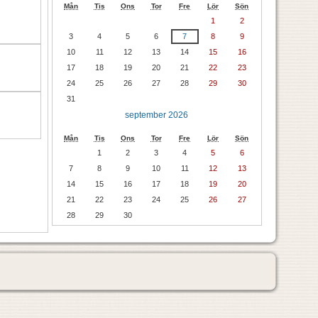
Mån
Tis
Ons
Tor
Fre
Lör
Sön
1
2
3
4
5
6
7
8
9
10
11
12
13
14
15
16
17
18
19
20
21
22
23
24
25
26
27
28
29
30
31
september 2026
Mån
Tis
Ons
Tor
Fre
Lör
Sön
1
2
3
4
5
6
7
8
9
10
11
12
13
14
15
16
17
18
19
20
21
22
23
24
25
26
27
28
29
30