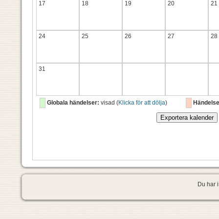
17
18
19
20
21
24
25
26
27
28
31
Globala händelser:
visad (
Klicka för att dölja
)
Händelse
Du har i