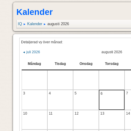
Kalender
IQ
Kalender
augusti 2026
►
►
Detaljerad vy över månad:
juli 2026
augusti 2026
◄
Måndag
Tisdag
Onsdag
Torsdag
3
4
5
7
6
10
11
12
13
14