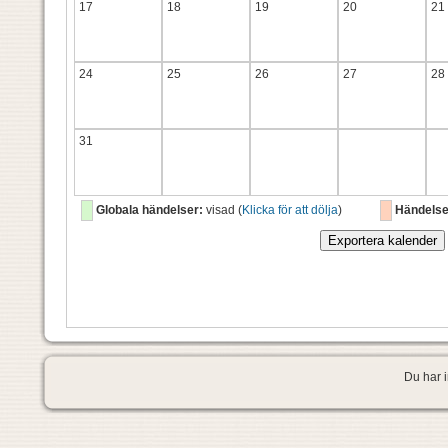
17
18
19
20
21
24
25
26
27
28
31
Globala händelser:
visad (
Klicka för att dölja
)
Händelse
Du har i