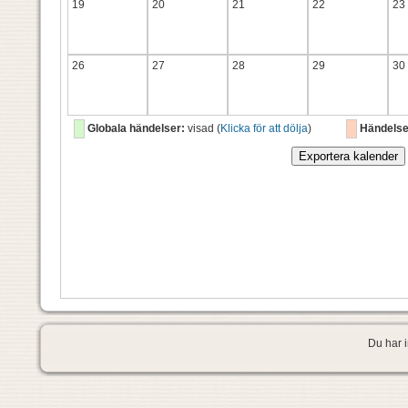
19
20
21
22
23
26
27
28
29
30
Globala händelser:
visad (
Klicka för att dölja
)
Händelse
Du har i