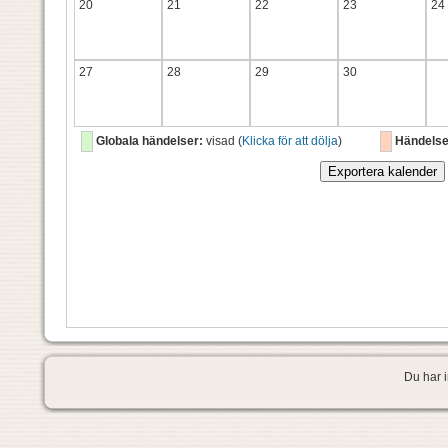
20
21
22
23
24
27
28
29
30
Globala händelser:
visad (
Klicka för att dölja
)
Händelse
Du har i